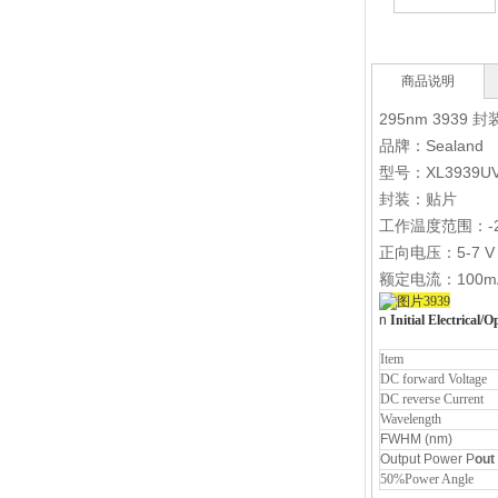
商品说明
295nm 3939 
品牌：Sealand
型号：
XL3939U
封装：贴片
工作温度范围：-2
正向电压：5-7 V
额定电流：100m
n
Initial Electrical/O
Item
DC forward Voltage
DC reverse Current
Wavelength
FWHM (nm)
Output Power P
out
50%Power Angle