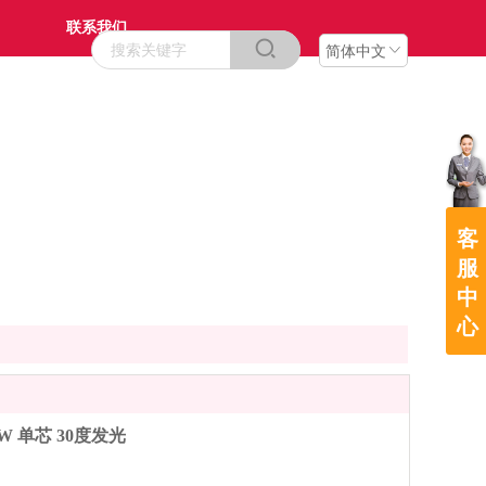
联系我们
简体中文
客
服
中
心
装1W 单芯 30度发光