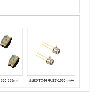
550-555nm
金属封TO46 中红外1550nm平
400nm-405n
2 LED发光二极
行光发射管
属封装 
管