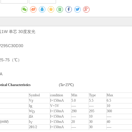
封装1W 单芯 30度发光
V295C30D30
5-75（℃）
A
ptical Characteristics
(Ta=25
℃
)
Symbol
condition
Min
Type
Max
V
I=
15
0mA
5.0
5.5
6.5
F
I
V=5V
----
----
10
R
W
I=
15
0mA
290
295
300
D
Δλ
I=
15
0mA
----
10
----
(mW)
I
I=
15
0mA
20
30
40
V
2
θ
1/2
I=
15
0mA
----
30
----