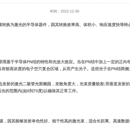
时间：2022-12-30
种将电能直接转换为激光的半导体器件，因其转换效率高、体积小、响应速度快
理基于半导体PN结的特性和光放大效应。当在PN结中加上一定的正向
具有较高浓度的电子空穴复合区域，从而产生光子。这些光子在PN结两
边发射的激光二极管光斑椭园，发散角度大，光束质量较差;而垂直发射
的范围内(如0到70度)以确保其正常工作。
心光源，因其能够发射单色性好、相干性高的激光束，适合长距离、高速数